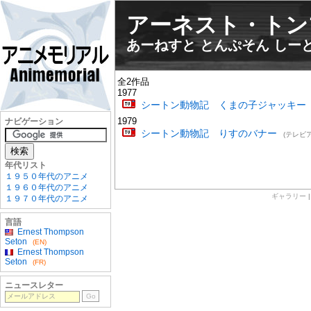
アーネスト・トン
あーねすと とんぷそん しー
全2作品
1977
シートン動物記 くまの子ジャッキー
1979
ナビゲーション
シートン動物記 りすのバナー
(テレビ
年代リスト
１９５０年代のアニメ
１９６０年代のアニメ
ギャラリー
１９７０年代のアニメ
言語
Ernest Thompson
Seton
(EN)
Ernest Thompson
Seton
(FR)
ニュースレター