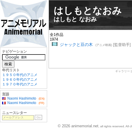
はしもとなおみ
はしもと なおみ
全1作品
1974
ジャックと豆の木
[監督助手]
(アニメ映画)
ナビゲーション
年代リスト
ギャラリー
１９５０年代のアニメ
１９６０年代のアニメ
１９７０年代のアニメ
言語
Naomi Hashimoto
(EN)
Naomi Hashimoto
(FR)
ニュースレター
© 2026 animemorial.net
, all rights reserved. Al