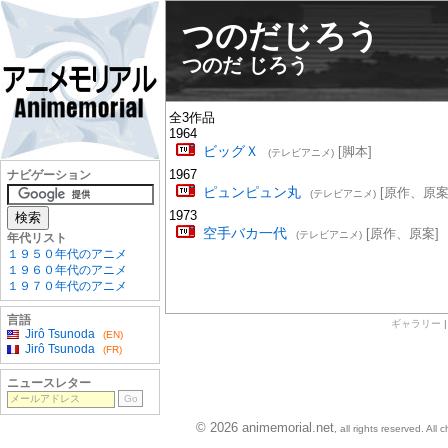
つのだじろう
つのだ じろう
全3作品
1964
ビッグＸ
[脚本]
(テレビアニメ)
1967
ナビゲーション
ピュンピュン丸
[原作、原案
(テレビアニメ)
1973
空手バカ一代
[原作、原案]
(テレビアニメ)
年代リスト
１９５０年代のアニメ
１９６０年代のアニメ
１９７０年代のアニメ
言語
ギャラリー
Jirô Tsunoda
(EN)
Jirô Tsunoda
(FR)
ニュースレター
© 2026 animemorial.net
, all rights reserved. Al