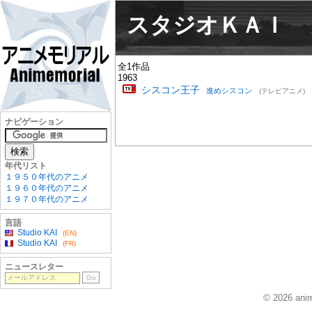
スタジオＫＡＩ
全1作品
1963
シスコン王子
進めシスコン
(テレビアニメ)
ナビゲーション
年代リスト
１９５０年代のアニメ
１９６０年代のアニメ
１９７０年代のアニメ
言語
Studio KAI
(EN)
Studio KAI
(FR)
ニュースレター
© 2026 anim