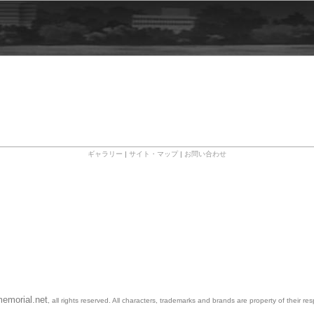
ギャラリー
|
サイト・マップ
|
お問い合わせ
emorial.net
, all rights reserved. All characters, trademarks and brands are property of their re