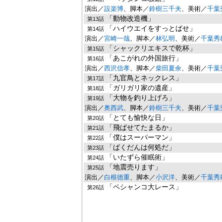
演出／
設楽博
、脚本／
鈴樹三千夫
、美術／
千葉
「動物改造機」
第13話
「ハイウエイをすっとばせ」
第14話
演出／
宮崎一哉
、脚本／
林弘明
、美術／
千葉秀
「シャックリエキスで乾杯」
第15話
「あこがれの外国旅行」
第16話
演出／
西沢信孝
、脚本／
柴田夏余
、美術／
千葉
「九官鳥とネックレス」
第17話
「ガリガリ家の遺産」
第18話
「大物を釣り上げろ」
第19話
演出／
奥西武
、脚本／
鈴樹三千夫
、美術／
千葉
「とても愉快な日」
第20話
「飛ばせてたまるか」
第21話
「僕はスーパーマン」
第22話
「ばくだんは何処だ」
第23話
「いたずら催眠術」
第24話
「地震売ります」
第25話
演出／
白根徳重
、脚本／
小沢洋
、美術／
千葉秀
「ペシャンコ大レース」
第26話