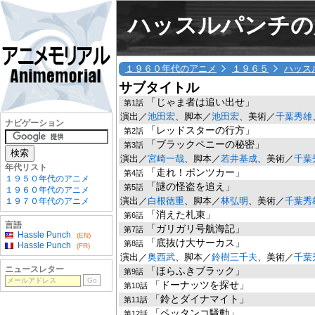
ハッスルパンチの
１９６０年代のアニメ
１９６５
ハッス
サブタイトル
「じゃま者は追い出せ」
第1話
演出／
池田宏
、脚本／
池田宏
、美術／
千葉秀雄
ナビゲーション
「レッドスターの行方」
第2話
「ブラックペニーの秘密」
第3話
演出／
宮崎一哉
、脚本／
若井基成
、美術／
千葉
年代リスト
「走れ！ポンツカー」
第4話
１９５０年代のアニメ
「謎の怪盗を追え」
第5話
１９６０年代のアニメ
演出／
白根徳重
、脚本／
林弘明
、美術／
千葉秀
１９７０年代のアニメ
「消えた札束」
第6話
言語
「ガリガリ号航海記」
第7話
Hassle Punch
(EN)
「底抜け大サーカス」
第8話
Hassle Punch
(FR)
演出／
奥西武
、脚本／
鈴樹三千夫
、美術／
千葉
ニュースレター
「ほらふきブラック」
第9話
「ドーナッツを探せ」
第10話
「鈴とダイナマイト」
第11話
「ペッタンコ騒動」
第12話