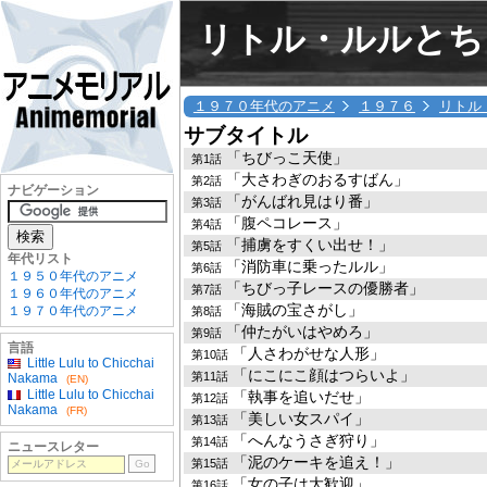
リトル・ルルとち
１９７０年代のアニメ
１９７６
リトル
サブタイトル
「ちびっこ天使」
第1話
「大さわぎのおるすばん」
第2話
ナビゲーション
「がんばれ見はり番」
第3話
「腹ペコレース」
第4話
「捕虜をすくい出せ！」
第5話
年代リスト
「消防車に乗ったルル」
第6話
１９５０年代のアニメ
「ちびっ子レースの優勝者」
第7話
１９６０年代のアニメ
「海賊の宝さがし」
１９７０年代のアニメ
第8話
「仲たがいはやめろ」
第9話
言語
「人さわがせな人形」
第10話
Little Lulu to Chicchai
「にこにこ顔はつらいよ」
第11話
Nakama
(EN)
Little Lulu to Chicchai
「執事を追いだせ」
第12話
Nakama
(FR)
「美しい女スパイ」
第13話
「へんなうさぎ狩り」
第14話
ニュースレター
「泥のケーキを追え！」
第15話
「女の子は大歓迎」
第16話