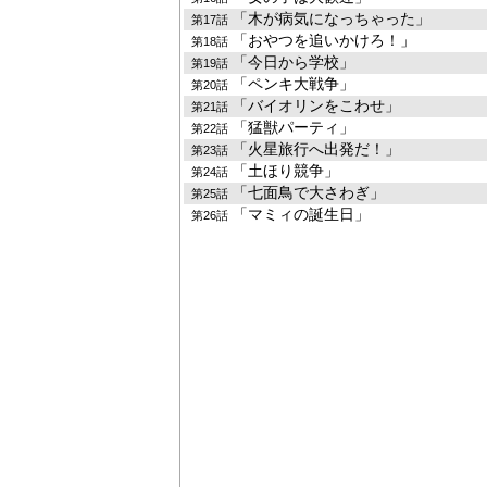
「木が病気になっちゃった」
第17話
「おやつを追いかけろ！」
第18話
「今日から学校」
第19話
「ペンキ大戦争」
第20話
「バイオリンをこわせ」
第21話
「猛獣パーティ」
第22話
「火星旅行へ出発だ！」
第23話
「土ほり競争」
第24話
「七面鳥で大さわぎ」
第25話
「マミィの誕生日」
第26話