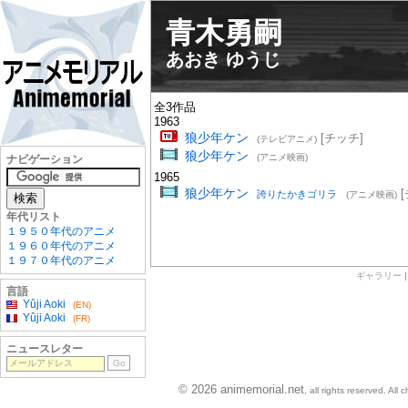
青木勇嗣
あおき ゆうじ
全3作品
1963
狼少年ケン
[チッチ]
(テレビアニメ)
狼少年ケン
(アニメ映画)
ナビゲーション
1965
狼少年ケン
[
誇りたかきゴリラ
(アニメ映画)
年代リスト
１９５０年代のアニメ
１９６０年代のアニメ
１９７０年代のアニメ
ギャラリー
言語
Yûji Aoki
(EN)
Yûji Aoki
(FR)
ニュースレター
© 2026 animemorial.net
, all rights reserved. Al