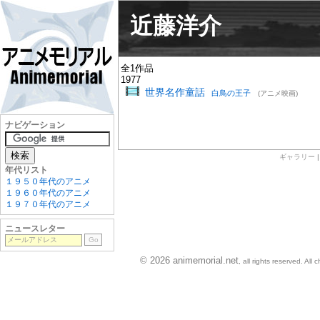
近藤洋介
全1作品
1977
世界名作童話
白鳥の王子
(アニメ映画)
ナビゲーション
ギャラリー
年代リスト
１９５０年代のアニメ
１９６０年代のアニメ
１９７０年代のアニメ
ニュースレター
© 2026 animemorial.net
, all rights reserved. Al