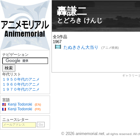
轟謙二
とどろき けんじ
全1作品
1967
たぬきさん大当り
(アニメ映画)
ナビゲーション
年代リスト
ギャラリー
１９５０年代のアニメ
１９６０年代のアニメ
１９７０年代のアニメ
言語
Kenji Todoroki
(EN)
Kenji Todoroki
(FR)
ニュースレター
© 2026 animemorial.net
, all rights reserved. Al