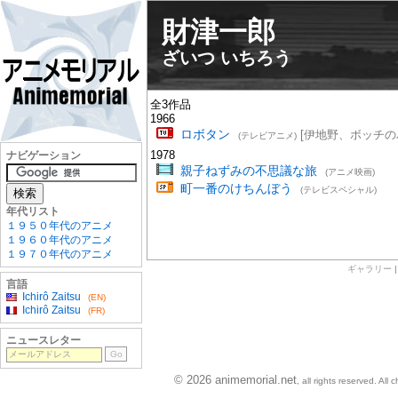
財津一郎
ざいつ いちろう
全3作品
1966
ロボタン
[伊地野、ボッチの
(テレビアニメ)
1978
ナビゲーション
親子ねずみの不思議な旅
(アニメ映画)
町一番のけちんぼう
(テレビスペシャル)
年代リスト
１９５０年代のアニメ
１９６０年代のアニメ
１９７０年代のアニメ
ギャラリー
言語
Ichirô Zaitsu
(EN)
Ichirô Zaitsu
(FR)
ニュースレター
© 2026 animemorial.net
, all rights reserved. Al