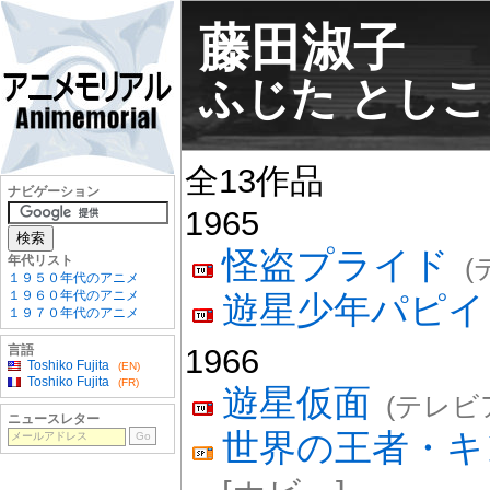
藤田淑子
ふじた としこ
全13作品
ナビゲーション
1965
怪盗プライド
年代リスト
(
１９５０年代のアニメ
１９６０年代のアニメ
遊星少年パピイ
１９７０年代のアニメ
言語
1966
Toshiko Fujita
(EN)
Toshiko Fujita
(FR)
遊星仮面
(テレビ
ニュースレター
世界の王者・キ