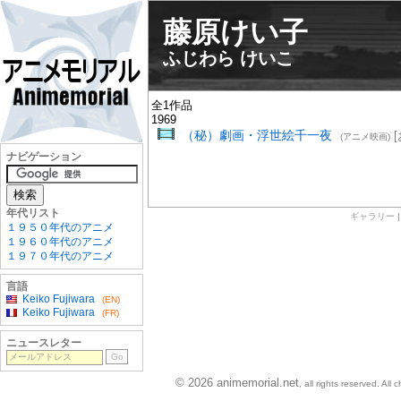
藤原けい子
ふじわら けいこ
全1作品
1969
（秘）劇画・浮世絵千一夜
[
(アニメ映画)
ナビゲーション
年代リスト
ギャラリー
１９５０年代のアニメ
１９６０年代のアニメ
１９７０年代のアニメ
言語
Keiko Fujiwara
(EN)
Keiko Fujiwara
(FR)
ニュースレター
© 2026 animemorial.net
, all rights reserved. Al