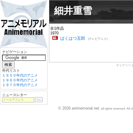
細井重雪
全1作品
1970
ばくはつ五郎
(テレビアニメ)
ナビゲーション
ギャラリー
年代リスト
１９５０年代のアニメ
１９６０年代のアニメ
１９７０年代のアニメ
ニュースレター
© 2026 animemorial.net
, all rights reserved. Al