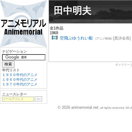
田中明夫
全1作品
1969
空飛ぶゆうれい船
[黒汐会長]
(アニメ映画)
ナビゲーション
ギャラリー
年代リスト
１９５０年代のアニメ
１９６０年代のアニメ
１９７０年代のアニメ
ニュースレター
© 2026 animemorial.net
, all rights reserved. Al