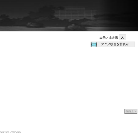
表示／非表示
画面上へ
spective owners.