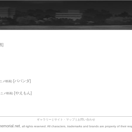
熊]
[パパンダ]
アニメ映画)
[やえもん]
アニメ映画)
ギャラリー
|
サイト・マップ
|
お問い合わせ
emorial.net
, all rights reserved. All characters, trademarks and brands are property of their re