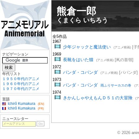
熊倉一郎
くまくら いちろう
全5作品
1967
少年ジャックと魔法使い
[子
(アニメ映画)
1969
ナビゲーション
長靴をはいた猫
[鼡の首領]
(アニメ映画)
1972
パンダ・コパンダ
[パパンダ]
(アニメ映画)
年代リスト
１９５０年代のアニメ
1973
１９６０年代のアニメ
パンダ・コパンダ
雨ふりサーカスの巻
(
１９７０年代のアニメ
1974
きかんしゃやえもんＤ５１の大冒険
(
言語
Ichirô Kumakura
(EN)
Ichirô Kumakura
(FR)
ニュースレター
© 2026 anim