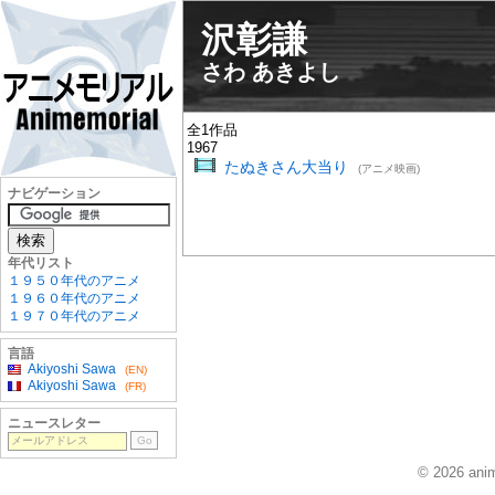
沢彰謙
さわ あきよし
全1作品
1967
たぬきさん大当り
(アニメ映画)
ナビゲーション
年代リスト
１９５０年代のアニメ
１９６０年代のアニメ
１９７０年代のアニメ
言語
Akiyoshi Sawa
(EN)
Akiyoshi Sawa
(FR)
ニュースレター
© 2026 anim