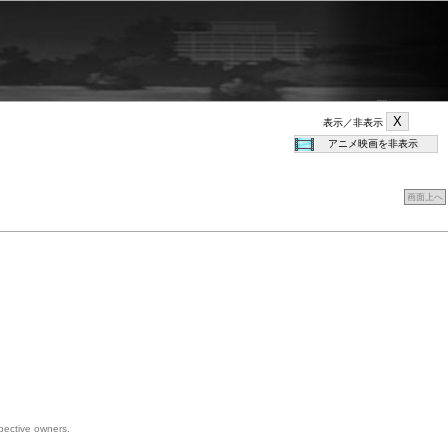
表示／非表示
画面上へ
spective owners.