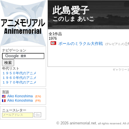
此島愛子
このしま あいこ
全1作品
1976
ポールのミラクル大作戦
[
(テレビアニメ)
ナビゲーション
年代リスト
ギャラリー
１９５０年代のアニメ
１９６０年代のアニメ
１９７０年代のアニメ
言語
Aiko Konoshima
(EN)
Aiko Konoshima
(FR)
ニュースレター
© 2026 animemorial.net
, all rights reserved. Al