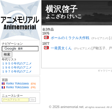
横沢啓子
よこざわ けいこ
全2作品
1976
ポールのミラクル大作戦
[
(テレビアニメ)
1977
ナビゲーション
一発貫太くん
[戸馳五子、戸
(テレビアニメ)
年代リスト
１９５０年代のアニメ
１９６０年代のアニメ
ギャラリー
１９７０年代のアニメ
言語
Keiko Yokozawa
(EN)
Keiko Yokozawa
(FR)
ニュースレター
© 2026 animemorial.net
, all rights reserved. Al