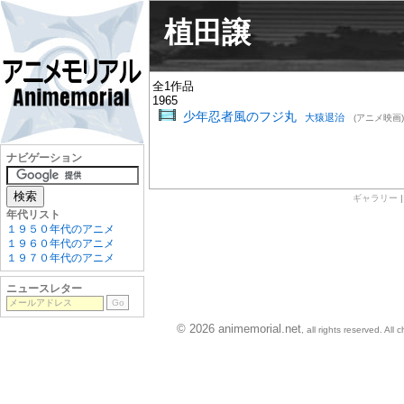
植田譲
全1作品
1965
少年忍者風のフジ丸
大猿退治
(アニメ映画)
ナビゲーション
ギャラリー
年代リスト
１９５０年代のアニメ
１９６０年代のアニメ
１９７０年代のアニメ
ニュースレター
© 2026 animemorial.net
, all rights reserved. Al