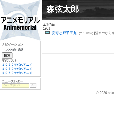
森弦太郎
全1作品
1961
安寿と厨子王丸
[清水のならず
(アニメ映画)
ナビゲーション
年代リスト
１９５０年代のアニメ
１９６０年代のアニメ
１９７０年代のアニメ
ニュースレター
© 2026 anim