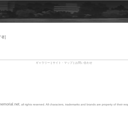
者]
ギャラリー
|
サイト・マップ
|
お問い合わせ
emorial.net
, all rights reserved. All characters, trademarks and brands are property of their re