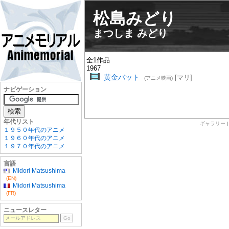
松島みどり
まつしま みどり
全1作品
1967
黄金バット
[マリ]
(アニメ映画)
ナビゲーション
年代リスト
ギャラリー
１９５０年代のアニメ
１９６０年代のアニメ
１９７０年代のアニメ
言語
Midori Matsushima
(EN)
Midori Matsushima
(FR)
ニュースレター