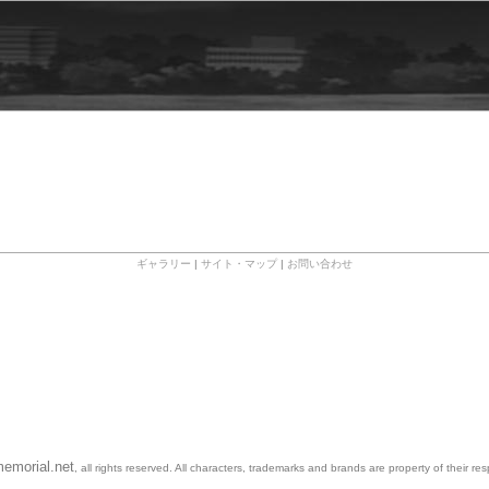
ギャラリー
|
サイト・マップ
|
お問い合わせ
emorial.net
, all rights reserved. All characters, trademarks and brands are property of their re