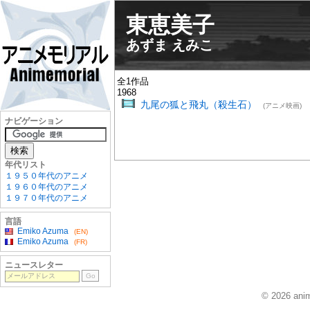
東恵美子
あずま えみこ
全1作品
1968
九尾の狐と飛丸（殺生石）
(アニメ映画)
ナビゲーション
年代リスト
１９５０年代のアニメ
１９６０年代のアニメ
１９７０年代のアニメ
言語
Emiko Azuma
(EN)
Emiko Azuma
(FR)
ニュースレター
© 2026 anim