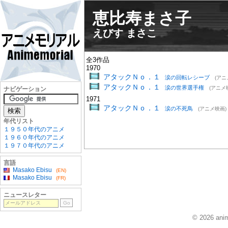
恵比寿まさ子
えびす まさこ
全3作品
1970
アタックＮｏ．１
涙の回転レシーブ
(アニ
アタックＮｏ．１
涙の世界選手権
(アニメ
ナビゲーション
1971
アタックＮｏ．１
涙の不死鳥
(アニメ映画)
年代リスト
１９５０年代のアニメ
１９６０年代のアニメ
１９７０年代のアニメ
言語
Masako Ebisu
(EN)
Masako Ebisu
(FR)
ニュースレター
© 2026 anim