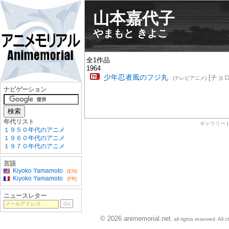
山本嘉代子
やまもと きよこ
全1作品
1964
少年忍者風のフジ丸
[チョロ
(テレビアニメ)
ナビゲーション
年代リスト
ギャラリー
１９５０年代のアニメ
１９６０年代のアニメ
１９７０年代のアニメ
言語
Kiyoko Yamamoto
(EN)
Kiyoko Yamamoto
(FR)
ニュースレター
© 2026 animemorial.net
, all rights reserved. Al