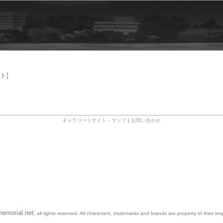
ト]
ギャラリー
|
サイト・マップ
|
お問い合わせ
emorial.net
, all rights reserved. All characters, trademarks and brands are property of their re