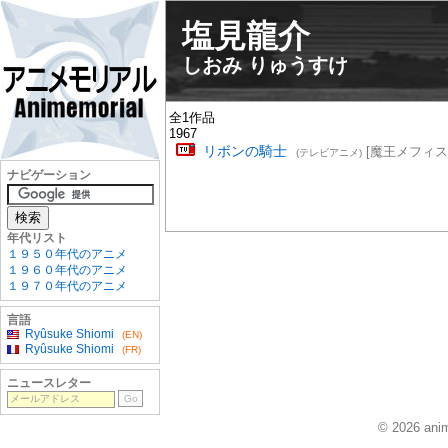
塩見龍介
しおみ りゅうすけ
全1作品
1967
リボンの騎士
[魔王メフィス
(テレビアニメ)
ナビゲーション
年代リスト
１９５０年代のアニメ
１９６０年代のアニメ
１９７０年代のアニメ
言語
Ryûsuke Shiomi
(EN)
Ryûsuke Shiomi
(FR)
ニュースレター
© 2026 anim