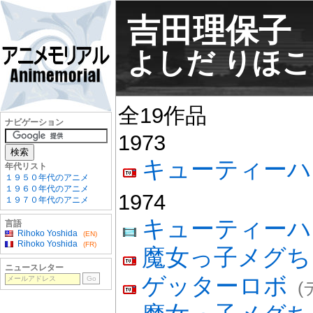
吉田理保子
よしだ りほこ
全19作品
ナビゲーション
1973
キューティーハ
年代リスト
１９５０年代のアニメ
１９６０年代のアニメ
1974
１９７０年代のアニメ
キューティーハ
言語
Rihoko Yoshida
(EN)
Rihoko Yoshida
(FR)
魔女っ子メグち
ニュースレター
ゲッターロボ
(