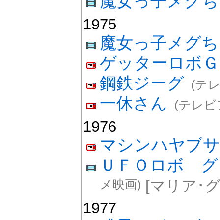
魔女っ子メグち
1975
魔女っ子メグ
ゲッターロボＧ
鋼鉄ジーグ
(テ
一休さん
(テレビ
1976
マシンハヤブサ
ＵＦＯロボ 
メ映画)
[マリア･
1977