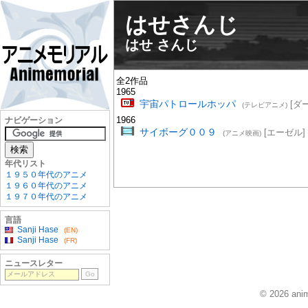
はせさんじ
はせ さんじ
全2作品
1965
宇宙パトロールホッパ
[ダ
(テレビアニメ)
1966
ナビゲーション
サイボーグ００９
[エーゼル]
(アニメ映画)
年代リスト
１９５０年代のアニメ
１９６０年代のアニメ
１９７０年代のアニメ
言語
Sanji Hase
(EN)
Sanji Hase
(FR)
ニュースレター
© 2026 anim