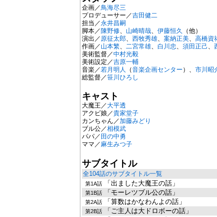
企画／
鳥海尽三
プロデューサー／
吉田健二
担当／
永井昌嗣
脚本／
陳野修
、
山崎晴哉
、
伊藤恒久
（他）
演出／
原征太郎
、
西牧秀雄
、
案納正美
、
高橋資
作画／
山本繁
、
二宮常雄
、
白川忠
、
須田正己
、
美術監督／
中村光毅
美術設定／
吉原一輔
音楽／
若月明人
（
音楽企画センター
）、
市川昭
総監督／
笹川ひろし
キャスト
大魔王／
大平透
アクビ娘／
貴家堂子
カンちゃん／
加藤みどり
ブル公／
相模武
パパ／
田の中勇
ママ／
麻生みつ子
サブタイトル
全104話のサブタイトル一覧
「出ました大魔王の話」
第1A話
「モーレツブル公の話」
第1B話
「算数はかなわんよの話」
第2A話
「ご主人は大ドロボーの話」
第2B話