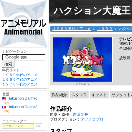
ハクション大魔王
１９６０年代のアニメ
１９６９
ハクシ
テレビ
1969/
全104話
ナビゲーション
放映局
年代リスト
１９５０年代のアニメ
１９６０年代のアニメ
© ﾀﾂﾉｺﾌﾟﾛ
１９７０年代のアニメ
言語
作品紹介
スタッフ
キャスト
サブタイト
Hakushon Daimaô
(EN)
Hakushon Daimaô
作品紹介
(FR)
原案・原作：
吉田竜夫
プロダクション：
タツノコプロ
ニュースレター
スタッフ