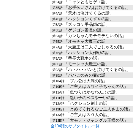
「ニャンともヒゲエ話」
第3A話
「お手伝いさんは泣けてくるの話」
第3B話
「天才は泣けてくるの話」
第4A話
「ハクションくずやの話」
第4B話
「ズッコケ手品師の話」
第5A話
「ゲジゴン番長の話」
第5B話
「カンちゃんモテモテないの話」
第6A話
「オモチャ大魔王の話」
第6B話
「大魔王は二人でごじゃるの話」
第7A話
「ハクション大作戦の話」
第7B話
「番長大戦争の話」
第8A話
「モーレツ大魔王の話」
第8B話
「ハ・ハ・ハンと泣けてくるの話」
第9A話
「パパごのみの壷の話」
第9B話
「ブル公は大病の話」
第10A話
「ご主人はカワイ子ちゃんの話」
第10B話
「魚つりはかなわんよの話」
第11A話
「迷い子のペスやーいの話」
第11B話
「ハクション剣士の話」
第12A話
「とめてくれるなご主人さまの話」
第12B話
「ご主人は３０人の話」
第13A話
「大モテ・ジャングル王様の話」
第13B話
全104話のサブタイトル一覧