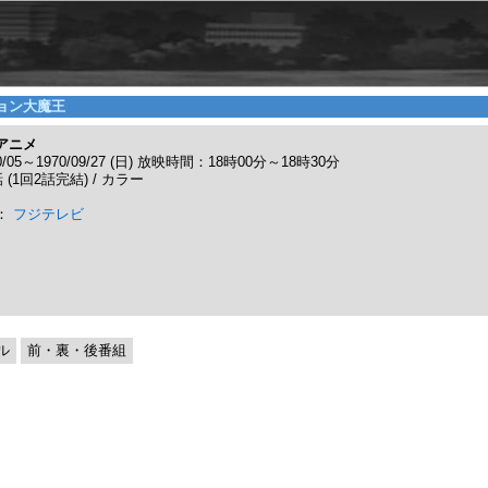
ョン大魔王
アニメ
10/05～1970/09/27 (日) 放映時間：18時00分～18時30分
 (1回2話完結) / カラー
：
フジテレビ
ル
前・裏・後番組