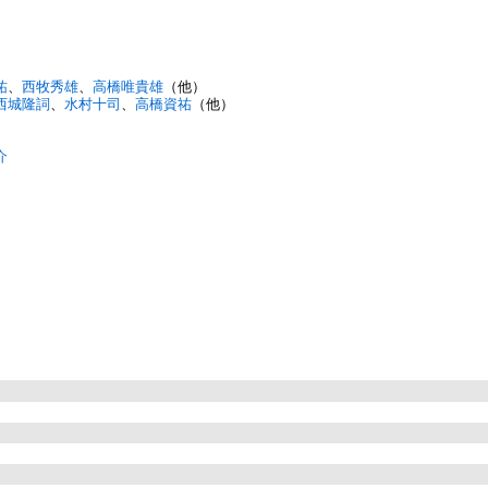
祐
、
西牧秀雄
、
高橋唯貴雄
（他）
西城隆詞
、
水村十司
、
高橋資祐
（他）
介