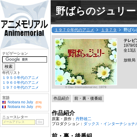
野ばらのジュリー
１９７０年代のアニメ
１９７９
野ばら
テレビ
1979/
全13話
ナビゲーション
放映局
年代リスト
１９５０年代のアニメ
１９６０年代のアニメ
© Dax International inc. 1979
１９７０年代のアニメ
言語
作品紹介
前・裏・後番組
Nobara no July
(EN)
Nobara no July
(FR)
作品紹介
ニュースレター
原案・原作：
丹野雄二
プロダクション：
ダックス・インターナショナ
前・裏・後番組