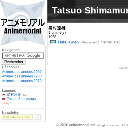
Tatsuo Shimamu
島村達雄
1 animé(s)
1958
Hakuja-den
[Intervalliste]
(Film animé)
Navigation
Décennies
Galeri
Animés des années 1950
Animés des années 1960
Animés des années 1970
Langues
島村達雄
(JA)
Tatsuo Shimamura
(EN)
Newsletter
© 2026 animemorial.net
, all rights reserved. Al