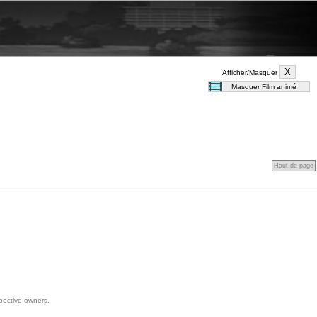
Afficher/Masquer
Haut de page
spective owners.