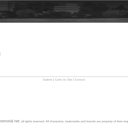
]
Galerie
|
Carte du Site
|
Contact
emorial.net
, all rights reserved. All characters, trademarks and brands are property of their re