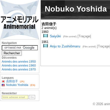
Nobuko Yoshida
吉田信子
2 animé(s)
1960
Saiyûki
[Traçage]
(Film animé)
1961
Navigation
Anju to Zushiômaru
[Traçage
(Film animé)
Décennies
Animés des années 1950
Animés des années 1960
Animés des années 1970
Langues
吉田信子
(JA)
Nobuko Yoshida
(EN)
Newsletter
© 2026 anim