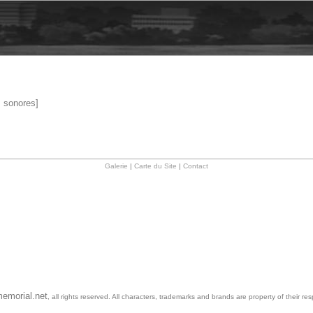
s sonores]
Galerie
|
Carte du Site
|
Contact
emorial.net
, all rights reserved. All characters, trademarks and brands are property of their re