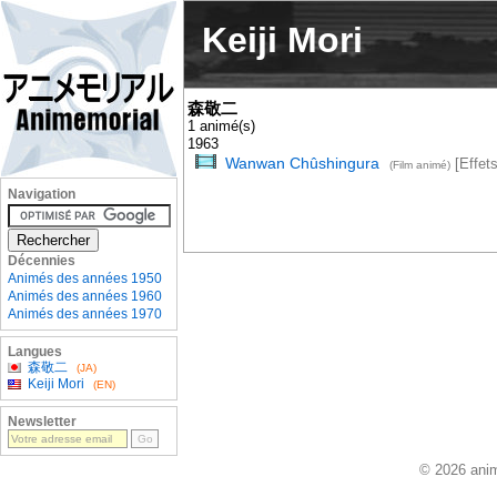
Keiji Mori
森敬二
1 animé(s)
1963
Wanwan Chûshingura
[Effet
(Film animé)
Navigation
Décennies
Animés des années 1950
Animés des années 1960
Animés des années 1970
Langues
森敬二
(JA)
Keiji Mori
(EN)
Newsletter
© 2026 anim