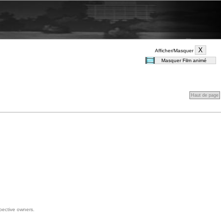
Afficher/Masquer
Haut de page
spective owners.