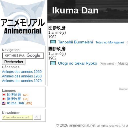
Ikuma Dan
団伊玖麿
1 animé(s)
1962
Tanoshii Bunmeishi
Tetsu no Monogatari
(
團伊玖磨
Navigation
1 animé(s)
1962
Otogi no Sekai Ryokô
[Musiq
(Film animé)
Décennies
Animés des années 1950
Animés des années 1960
Animés des années 1970
Galeri
Langues
団伊玖麿
(JA)
團伊玖磨
(JA)
Ikuma Dan
(EN)
Newsletter
© 2026 animemorial.net
, all rights reserved. Al