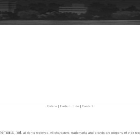
Galerie
|
Carte du Site
|
Contact
emorial.net
, all rights reserved. All characters, trademarks and brands are property of their re