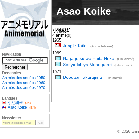
Asao Koike
小池朝雄
4 animé(s)
1965
Jungle Taitei
(Animé télévisé)
1969
Navigation
Nagagutsu wo Haita Neko
(Film animé)
Senya Ichiya Monogatari
(Film animé)
1971
Décennies
Dôbutsu Takarajima
Animés des années 1950
(Film animé)
Animés des années 1960
Animés des années 1970
Langues
小池朝雄
(JA)
Asao Koike
(EN)
Newsletter
© 2026 anim