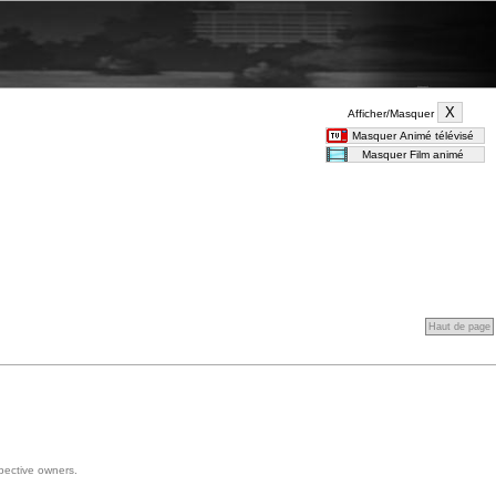
Afficher/Masquer
Haut de page
spective owners.