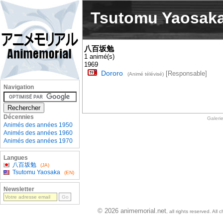
Tsutomu Yaosak
八百坂勉
1 animé(s)
1969
Dororo
[Responsable]
(Animé télévisé)
Navigation
Décennies
Galeri
Animés des années 1950
Animés des années 1960
Animés des années 1970
Langues
八百坂勉
(JA)
Tsutomu Yaosaka
(EN)
Newsletter
© 2026 animemorial.net
, all rights reserved. Al