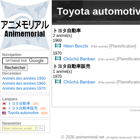
Toyota automoti
トヨタ自動車
2 animé(s)
1969
Hitori Bocchi
[Plannification]
(Film animé)
1970
Navigation
Chûchû Banban
[Plannificatio
(Film animé)
トヨタ自動車販売
1 animé(s)
Décennies
1970
Animés des années 1950
Chûchû Banban
[Plannificatio
(Film animé)
Animés des années 1960
Animés des années 1970
Langues
トヨタ自動車
(JA)
トヨタ自動車販売
(JA)
Galeri
Toyota automotive
(EN)
Newsletter
© 2026 animemorial.net
, all rights reserved. Al