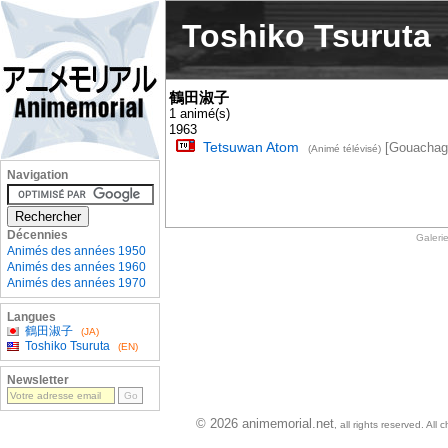
Toshiko Tsuruta
鶴田淑子
1 animé(s)
1963
Tetsuwan Atom
[Gouachag
(Animé télévisé)
Navigation
Décennies
Galeri
Animés des années 1950
Animés des années 1960
Animés des années 1970
Langues
鶴田淑子
(JA)
Toshiko Tsuruta
(EN)
Newsletter
© 2026 animemorial.net
, all rights reserved. Al