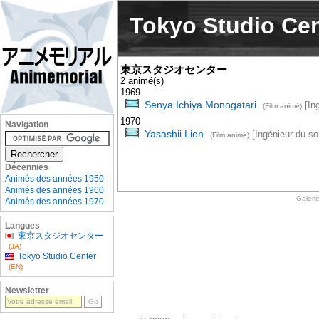
Tokyo Studio Cen
東京スタジオセンター
2 animé(s)
1969
Senya Ichiya Monogatari
[Ing
(Film animé)
1970
Navigation
Yasashii Lion
[Ingénieur du so
(Film animé)
Décennies
Animés des années 1950
Animés des années 1960
Galeri
Animés des années 1970
Langues
東京スタジオセンター
(JA)
Tokyo Studio Center
(EN)
Newsletter