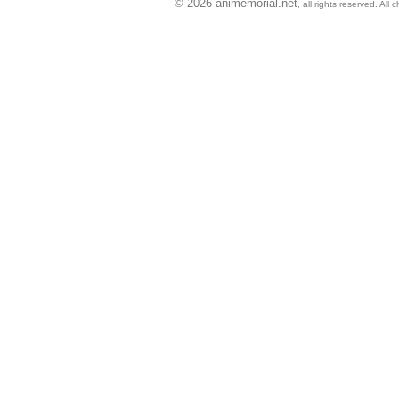
© 2026 animemorial.net
, all rights reserved. Al