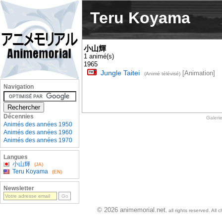
Teru Koyama
小山輝
1 animé(s)
1965
Jungle Taitei
[Animation]
(Animé télévisé)
Navigation
Décennies
Galeri
Animés des années 1950
Animés des années 1960
Animés des années 1970
Langues
小山輝
(JA)
Teru Koyama
(EN)
Newsletter
© 2026 animemorial.net
, all rights reserved. Al