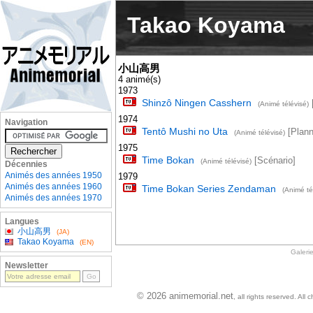
Takao Koyama
小山高男
4 animé(s)
1973
Shinzô Ningen Casshern
(Animé télévisé)
1974
Navigation
Tentô Mushi no Uta
[Plann
(Animé télévisé)
1975
Time Bokan
[Scénario]
(Animé télévisé)
Décennies
Animés des années 1950
1979
Animés des années 1960
Time Bokan Series Zendaman
(Animé té
Animés des années 1970
Langues
小山高男
(JA)
Takao Koyama
(EN)
Galeri
Newsletter
© 2026 animemorial.net
, all rights reserved. Al