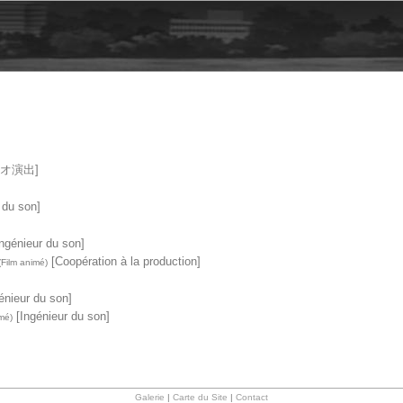
オ演出]
 du son]
ngénieur du son]
[Coopération à la production]
(Film animé)
énieur du son]
[Ingénieur du son]
imé)
Galerie
|
Carte du Site
|
Contact