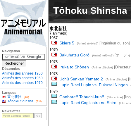
Tôhoku Shinsha
東北新社
7 animé(s)
1967
Skiers 5
[Ingénieur du son]
(Animé télévisé)
1970
Navigation
Bakuhatsu Gorô
[オーディ
(Animé télévisé)
1975
Iruka to Shônen
[Directeur
(Animé télévisé)
Décennies
Animés des années 1950
1978
Animés des années 1960
Uchû Senkan Yamato 2
[I
(Animé télévisé)
Animés des années 1970
Lupin 3-sei Lupin vs. Fukusei Ningen
1979
Langues
Ganbare!! Tabuchi-kun!!
東北新社
[Ing
(JA)
(Film animé)
Tôhoku Shinsha
(EN)
Lupin 3-sei Cagliostro no Shiro
(Film an
Newsletter