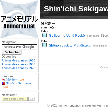
Shin'ichi Sekiga
関沢新一
2 animé(s)
1965
Gulliver no Uchû Ryokô
[Scén
(Film animé)
1967
Navigation
Shônen Jack to Mahôtsukai
(Film animé)
Décennies
Animés des années 1950
Animés des années 1960
Galeri
Animés des années 1970
Langues
関沢新一
(JA)
Shin'ichi Sekigawa
(EN)
Newsletter
© 2026 animemorial.net
, all rights reserved. Al