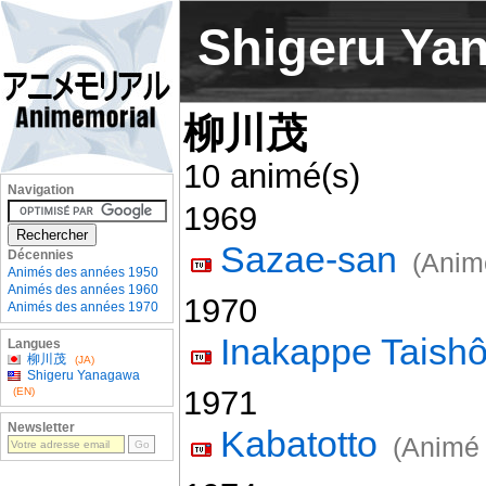
Shigeru Ya
柳川茂
10 animé(s)
Navigation
1969
Sazae-san
Décennies
(Anim
Animés des années 1950
Animés des années 1960
1970
Animés des années 1970
Inakappe Taish
Langues
柳川茂
(JA)
Shigeru Yanagawa
1971
(EN)
Newsletter
Kabatotto
(Animé 