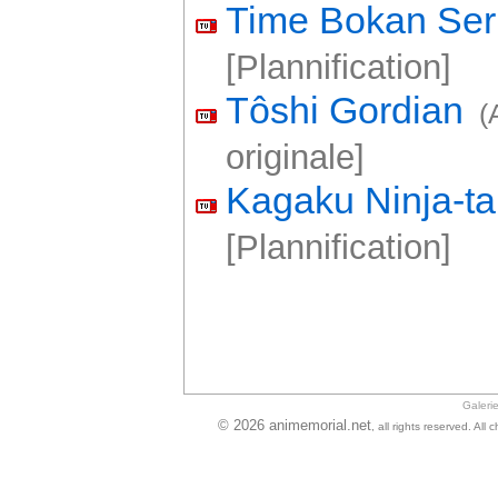
Time Bokan Se
[Plannification]
Tôshi Gordian
(
originale]
Kagaku Ninja-t
[Plannification]
Galeri
© 2026 animemorial.net
, all rights reserved. Al