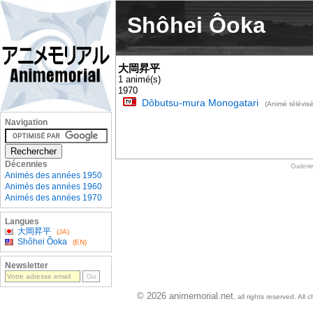
Shôhei Ôoka
大岡昇平
1 animé(s)
1970
Dôbutsu-mura Monogatari
(Animé télévisé
Navigation
Décennies
Galeri
Animés des années 1950
Animés des années 1960
Animés des années 1970
Langues
大岡昇平
(JA)
Shôhei Ôoka
(EN)
Newsletter
© 2026 animemorial.net
, all rights reserved. Al