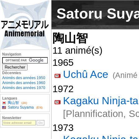
Satoru Suy
陶山智
11 animé(s)
Navigation
1965
Uchû Ace
Décennies
(Animé 
Animés des années 1950
Animés des années 1960
1972
Animés des années 1970
Kagaku Ninja-t
Langues
陶山智
(JA)
Satoru Suyama
(EN)
[Plannification, S
Newsletter
1973