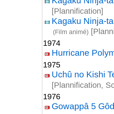
Kagaku Ninja-t
[Plannification]
Kagaku Ninja-t
[Planni
(Film animé)
1974
Hurricane Poly
1975
Uchû no Kishi 
[Plannification, S
1976
Gowappâ 5 Gô