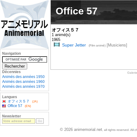
Office 57
オフィス５７
1 animé(s)
1965
Super Jetter
[Musiciens]
(Film animé)
Navigation
Décennies
Galeri
Animés des années 1950
Animés des années 1960
Animés des années 1970
Langues
オフィス５７
(JA)
Office 57
(EN)
Newsletter
© 2026 animemorial.net
, all rights reserved. Al