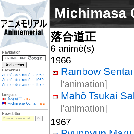
Michimasa 
落合道正
6 animé(s)
Navigation
1966
Rainbow Sentai
Décennies
Animés des années 1950
Animés des années 1960
l'animation]
Animés des années 1970
Mahô Tsukai Sal
Langues
落合道正
(JA)
Michimasa Ochiai
(EN)
l'animation]
Newsletter
1967
Pyunpyun Maru