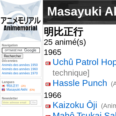
Masayuki Ak
明比正行
25 animé(s)
Navigation
1965
Uchû Patrol Ho
Décennies
Animés des années 1950
Animés des années 1960
technique]
Animés des années 1970
Hassle Punch
(
Langues
明比正行
(JA)
Masayuki Akihi
(EN)
1966
Newsletter
Kaizoku Ôji
(Anim
Mahô Tsukai Sal