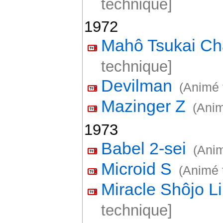
technique]
1972
Mahô Tsukai C
technique]
Devilman
(Animé 
Mazinger Z
(Anim
1973
Babel 2-sei
(Anim
Microid S
(Animé 
Miracle Shôjo L
technique]