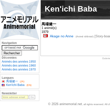
Ken'ichi Baba
馬場健一
1 animé(s)
1979
Akage no Anne
[Story-boar
(Animé télévisé)
Navigation
Décennies
Galeri
Animés des années 1950
Animés des années 1960
Animés des années 1970
Langues
馬場健一
(JA)
Ken'ichi Baba
(EN)
Newsletter
© 2026 animemorial.net
, all rights reserved. Al