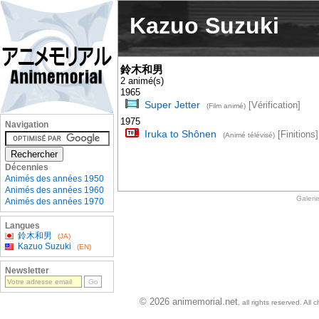
Kazuo Suzuki
鈴木和男
2 animé(s)
1965
Super Jetter
[Vérification]
(Film animé)
1975
Navigation
Iruka to Shônen
[Finitions]
(Animé télévisé)
Décennies
Animés des années 1950
Animés des années 1960
Galeri
Animés des années 1970
Langues
鈴木和男
(JA)
Kazuo Suzuki
(EN)
Newsletter
© 2026 animemorial.net
, all rights reserved. Al